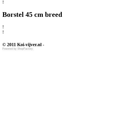
!
Borstel 45 cm breed
!
!
© 2011 Koi-vijver.nl
-
Powered by
ShopFactory